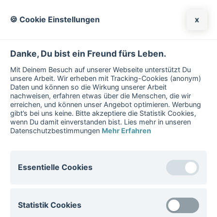
🍪 Cookie Einstellungen
x
SUIZIDA
Danke, Du bist ein Freund fürs Leben.
Mit Deinem Besuch auf unserer Webseite unterstützt Du
unsere Arbeit. Wir erheben mit Tracking-Cookies (anonym)
Daten und können so die Wirkung unserer Arbeit
nachweisen, erfahren etwas über die Menschen, die wir
erreichen, und können unser Angebot optimieren. Werbung
gibt’s bei uns keine. Bitte akzeptiere die Statistik Cookies,
wenn Du damit einverstanden bist. Lies mehr in unseren
Datenschutzbestimmungen
Mehr Erfahren
Essentielle Cookies
Essentielle Cookies sind für den Betrieb der Website
Startseite
/
Psychische Erkrankungen
/
Statistik Cookies
notwenig. Diese Cookies können nicht deaktiviert
werden.
Weitere Themen
/
Suizidalität