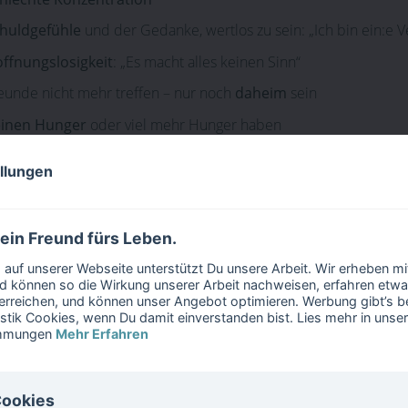
huldgefühle
und der Gedanke, wertlos zu sein: „Ich bin ein:e V
ffnungslosigkeit
: „Es macht alles keinen Sinn“
eunde nicht mehr treffen – nur noch
daheim
sein
inen Hunger
oder viel mehr Hunger haben
hlecht schlafen
können oder
viel schlafen
ellungen
digkeit
bei kleinsten Anstrengungen
ie
gedrückte Stimmung
verändert sich kaum über den Tag hin
 ein Freund fürs Leben.
auf unserer Webseite unterstützt Du unsere Arbeit. Wir erheben m
 können so die Wirkung unserer Arbeit nachweisen, erfahren etwa
erreichen, und können unser Angebot optimieren. Werbung gibt’s bei
G
: Das sind Anhaltspunkte. Ob du wirklich eine
psychische Erkran
istik Cookies, wenn Du damit einverstanden bist. Lies mehr in unse
immungen
Mehr Erfahren
rapeut:in entscheiden. Der folgende Test kann dir eine erste E
i einem/r Ärzt:in oder Therapeut:in.
Cookies