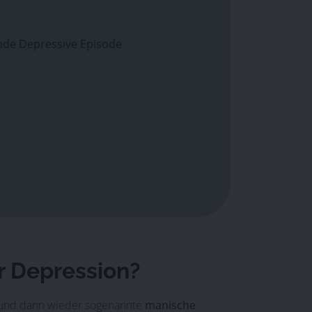
ende Depressive Episode
r Depression?
und dann wieder sogenannte
manische