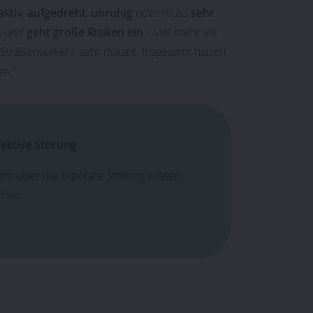
aktiv
,
aufgedreht
,
unruhig
oder muss
sehr
h
und
geht große Risiken ein
– viel mehr als
m Straßenverkehr sehr riskant. Insgesamt haben
en.“
fektive Störung
r über die bipolare Störung wissen
e
hier
.