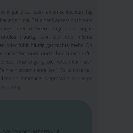
nicht gut drauf sein, einen schlechten Tag
hat jede:r mal. Bei einer Depression ist eine
erdings
über mehrere Tage oder sogar
undlos traurig
, kann sich über
nichts
uen
oder
fühlt häufig gar nichts mehr
. Oft
son auch
sehr müde und schnell erschöpft
-
kleinster Anstrengung. Die Person kann sich
 "einfach zusammenreißen". Es ist nicht nur
oder eine Stimmung - Depression ist eine
ps
rkrankung.
.B. zwei Wochen)
sehr traurig
.