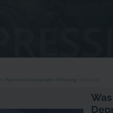
PRESS
e
/
Psychische Erkrankungen
/
Stimmung
/
Depression
Was 
Depr