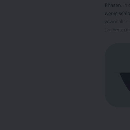
Phasen
. In
wenig schla
gewöhnlich. 
die Persone