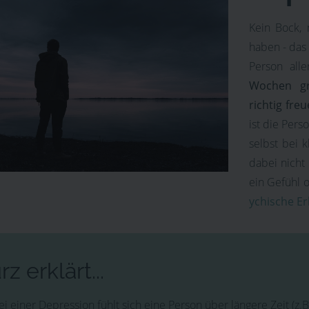
Kein Bock, 
haben - das 
Person all
Wochen gr
richtig fre
ist die Per
selbst bei 
dabei nicht
ein Gefühl 
ychische E
rz erklärt...
i einer Depression fühlt sich eine Person über längere Zeit (z