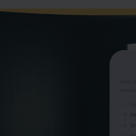
Wenn du
vertrau
Ei
Ke
Gr
Sc