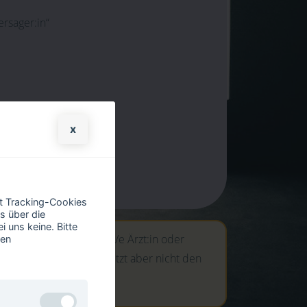
ersager:in“
x
weg
it Tracking-Cookies
s über die
 uns keine. Bitte
kung hast, kann nur ein/e Ärzt:in oder
ren
inschätzung geben, ersetzt aber nicht den