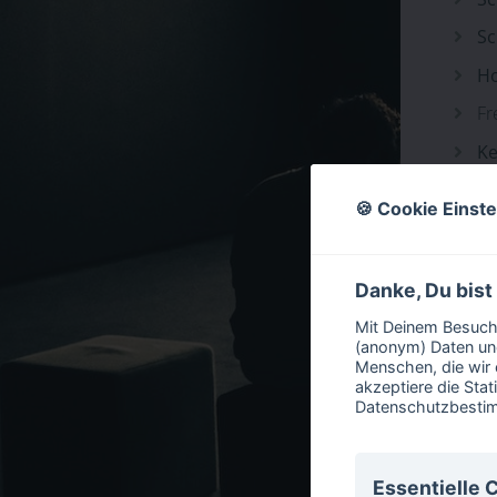
Sc
Ho
Fr
Ke
Sc
🍪 Cookie Einst
Mü
D
Danke, Du bist
Mit Deinem Besuch 
(anonym) Daten und
Menschen, die wir 
WICHTI
akzeptiere die Stat
Datenschutzbest
Psychothe
Besuch be
Essentielle 