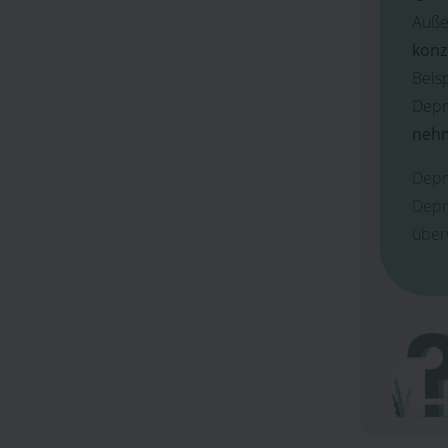
Auße
konz
Beis
Depr
neh
Depr
Depr
über