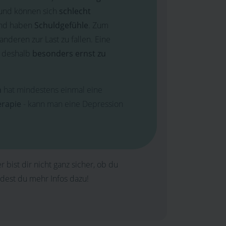
und können sich
schlecht
nd haben
Schuldgefühle
. Zum
deren zur Last zu fallen. Eine
t deshalb
besonders ernst zu
n
hat mindestens einmal eine
erapie
- kann man eine Depression
bist dir nicht ganz sicher, ob du
ndest du mehr Infos dazu!