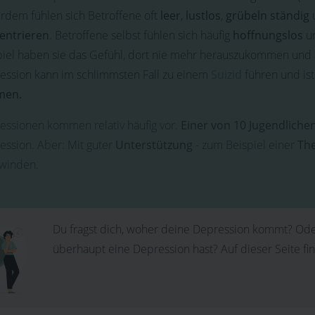
rdem fühlen sich Betroffene oft
leer
,
lustlos
,
grübeln ständig
entrieren
. Betroffene selbst fühlen sich häufig
hoffnungslos
u
piel haben sie das Gefühl, dort nie mehr herauszukommen und an
ession kann im schlimmsten Fall zu einem
Suizid
führen und is
men.
essionen kommen relativ häufig vor.
Einer von 10 Jugendliche
ession. Aber: Mit guter
Unterstützung
- zum Beispiel einer
Th
winden.
Du fragst dich, woher deine Depression kommt? Oder 
überhaupt eine Depression hast? Auf dieser Seite fi