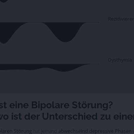
Rezidivier
Dysthymia
st eine Bipolare Störung?
o ist der Unterschied zu eine
olaren Störung
hat jemand
abwechselnd depressive Phasen