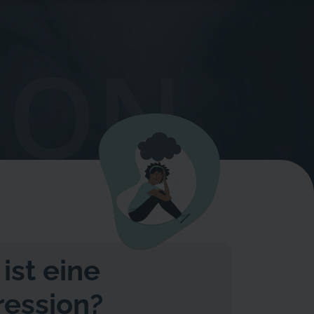
ION
ist eine
ession?