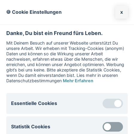
🍪 Cookie Einstellungen
x
Danke, Du bist ein Freund fürs Leben.
Mit Deinem Besuch auf unserer Webseite unterstützt Du
unsere Arbeit. Wir erheben mit Tracking-Cookies (anonym)
Daten und können so die Wirkung unserer Arbeit
nachweisen, erfahren etwas über die Menschen, die wir
erreichen, und können unser Angebot optimieren. Werbung
gibt’s bei uns keine. Bitte akzeptiere die Statistik Cookies,
wenn Du damit einverstanden bist. Lies mehr in unseren
Datenschutzbestimmungen
Mehr Erfahren
Benutzername:
Essentielle Cookies
Essentielle Cookies sind für den Betrieb der Website
Statistik Cookies
notwenig. Diese Cookies können nicht deaktiviert
Passwort:
werden.